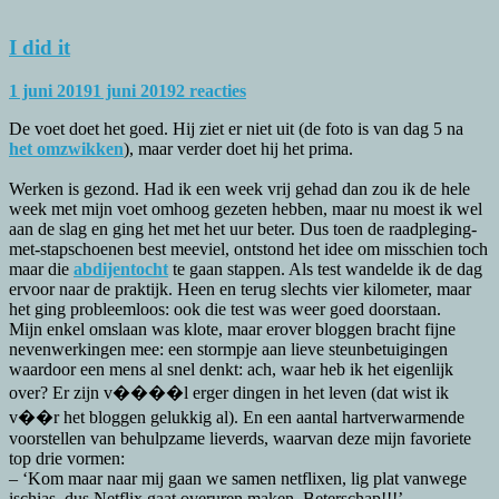
I did it
1 juni 2019
1 juni 2019
2 reacties
De voet doet het goed. Hij ziet er niet uit (de foto is van dag 5 na
het omzwikken
), maar verder doet hij het prima.
Werken is gezond. Had ik een week vrij gehad dan zou ik de hele
week met mijn voet omhoog gezeten hebben, maar nu moest ik wel
aan de slag en ging het met het uur beter. Dus toen de raadpleging-
met-stapschoenen best meeviel, ontstond het idee om misschien toch
maar die
abdijentocht
te gaan stappen. Als test wandelde ik de dag
ervoor naar de praktijk. Heen en terug slechts vier kilometer, maar
het ging probleemloos: ook die test was weer goed doorstaan.
Mijn enkel omslaan was klote, maar erover bloggen bracht fijne
nevenwerkingen mee: een stormpje aan lieve steunbetuigingen
waardoor een mens al snel denkt: ach, waar heb ik het eigenlijk
over? Er zijn v����l erger dingen in het leven (dat wist ik
v��r het bloggen gelukkig al). En een aantal hartverwarmende
voorstellen van behulpzame lieverds, waarvan deze mijn favoriete
top drie vormen:
– ‘Kom maar naar mij gaan we samen netflixen, lig plat vanwege
ischias, dus Netflix gaat overuren maken. Beterschap!!!’