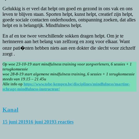
Gelukkig is er veel dat helpt om goed en gezond in ons vak en ons
leven te blijven staan. Sporten helpt, kunst helpt, creatief zijn helpt,
goede sociale contacten onderhouden, ontspanning zoeken, dat alles
helpt en is belangrijk. Mindfulness helpt.
En af en toe twee verschillende sokken dragen helpt. Om je te
herinneren aan het belang van zelfzorg en zorg voor elkaar. Want
onze pati�nten hebben niets aan een dokter die slecht voor zichzelf
zorgt .
Op woe 23-10-19 start mindfulness training voor zorgverleners, 6 sessies + 1
terugkomsessie
woe 28-8-19 start algemene mindfulness training, 6 sessies + 1 terugkomsessie
steeds van 19.15 – 21.45u
Alle info op
https://www.tobe-kempen.be/disciplines/mindfulness/martine-
schrage-mindfulness-instructeur/
Kanal
15 juni 2019
16 juni 2019
3 reacties