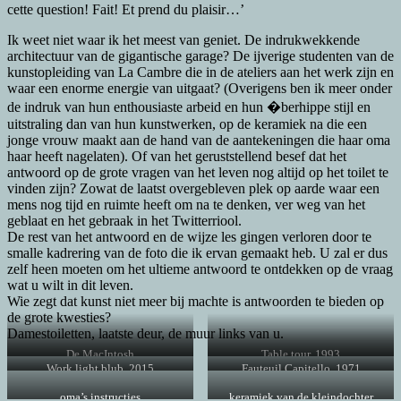
cette question! Fait! Et prend du plaisir…’
Ik weet niet waar ik het meest van geniet. De indrukwekkende
architectuur van de gigantische garage? De ijverige studenten van de
kunstopleiding van La Cambre die in de ateliers aan het werk zijn en
waar een enorme energie van uitgaat? (Overigens ben ik meer onder
de indruk van hun enthousiaste arbeid en hun �berhippe stijl en
uitstraling dan van hun kunstwerken, op de keramiek na die een
jonge vrouw maakt aan de hand van de aantekeningen die haar oma
haar heeft nagelaten). Of van het geruststellend besef dat het
antwoord op de grote vragen van het leven nog altijd op het toilet te
vinden zijn? Zowat de laatst overgebleven plek op aarde waar een
mens nog tijd en ruimte heeft om na te denken, ver weg van het
geblaat en het gebraak in het Twitterriool.
De rest van het antwoord en de wijze les gingen verloren door te
smalle kadrering van de foto die ik ervan gemaakt heb. U zal er dus
zelf heen moeten om het ultieme antwoord te ontdekken op de vraag
wat u wilt in dit leven.
Wie zegt dat kunst niet meer bij machte is antwoorden te bieden op
de grote kwesties?
Damestoiletten, laatste deur, de muur links van u.
De MacIntosh
Table tour, 1993
Work light blub, 2015
Fauteuil Capitello, 1971
oma’s instructies
keramiek van de kleindochter