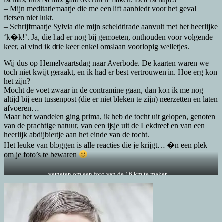
– Mijn meditatiemaatje die me een lift aanbiedt voor het geval
fietsen niet lukt.
– Schrijfmaatje Sylvia die mijn scheldtirade aanvult met het heerlijke
‘k�k!’. Ja, die had er nog bij gemoeten, onthouden voor volgende
keer, al vind ik drie keer enkel omslaan voorlopig welletjes.
Wij dus op Hemelvaartsdag naar Averbode. De kaarten waren we
toch niet kwijt geraakt, en ik had er best vertrouwen in. Hoe erg kon
het zijn?
Mocht de voet zwaar in de contramine gaan, dan kon ik me nog
altijd bij een tussenpost (die er niet bleken te zijn) neerzetten en laten
afvoeren…
Maar het wandelen ging prima, ik heb de tocht uit gelopen, genoten
van de prachtige natuur, van een ijsje uit de Lekdreef en van een
heerlijk abdijbiertje aan het einde van de tocht.
Het leuke van bloggen is alle reacties die je krijgt… �n een plek
om je foto’s te bewaren
vergeten om een foto van de 16 km te maken…