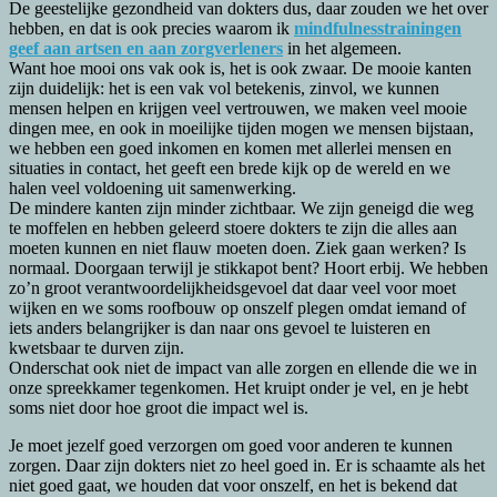
De geestelijke gezondheid van dokters dus, daar zouden we het over
hebben, en dat is ook precies waarom ik
mindfulnesstrainingen
geef aan artsen en aan zorgverleners
in het algemeen.
Want hoe mooi ons vak ook is, het is ook zwaar. De mooie kanten
zijn duidelijk: het is een vak vol betekenis, zinvol, we kunnen
mensen helpen en krijgen veel vertrouwen, we maken veel mooie
dingen mee, en ook in moeilijke tijden mogen we mensen bijstaan,
we hebben een goed inkomen en komen met allerlei mensen en
situaties in contact, het geeft een brede kijk op de wereld en we
halen veel voldoening uit samenwerking.
De mindere kanten zijn minder zichtbaar. We zijn geneigd die weg
te moffelen en hebben geleerd stoere dokters te zijn die alles aan
moeten kunnen en niet flauw moeten doen. Ziek gaan werken? Is
normaal. Doorgaan terwijl je stikkapot bent? Hoort erbij. We hebben
zo’n groot verantwoordelijkheidsgevoel dat daar veel voor moet
wijken en we soms roofbouw op onszelf plegen omdat iemand of
iets anders belangrijker is dan naar ons gevoel te luisteren en
kwetsbaar te durven zijn.
Onderschat ook niet de impact van alle zorgen en ellende die we in
onze spreekkamer tegenkomen. Het kruipt onder je vel, en je hebt
soms niet door hoe groot die impact wel is.
Je moet jezelf goed verzorgen om goed voor anderen te kunnen
zorgen. Daar zijn dokters niet zo heel goed in. Er is schaamte als het
niet goed gaat, we houden dat voor onszelf, en het is bekend dat