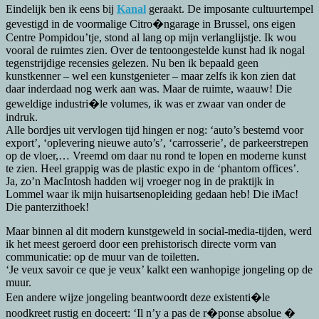
Eindelijk ben ik eens bij
Kanal
geraakt. De imposante cultuurtempel
gevestigd in de voormalige Citro�ngarage in Brussel, ons eigen
Centre Pompidou’tje, stond al lang op mijn verlanglijstje. Ik wou
vooral de ruimtes zien. Over de tentoongestelde kunst had ik nogal
tegenstrijdige recensies gelezen. Nu ben ik bepaald geen
kunstkenner – wel een kunstgenieter – maar zelfs ik kon zien dat
daar inderdaad nog werk aan was. Maar de ruimte, waauw! Die
geweldige industri�le volumes, ik was er zwaar van onder de
indruk.
Alle bordjes uit vervlogen tijd hingen er nog: ‘auto’s bestemd voor
export’, ‘oplevering nieuwe auto’s’, ‘carrosserie’, de parkeerstrepen
op de vloer,… Vreemd om daar nu rond te lopen en moderne kunst
te zien. Heel grappig was de plastic expo in de ‘phantom offices’.
Ja, zo’n MacIntosh hadden wij vroeger nog in de praktijk in
Lommel waar ik mijn huisartsenopleiding gedaan heb! Die iMac!
Die panterzithoek!
Maar binnen al dit modern kunstgeweld in social-media-tijden, werd
ik het meest geroerd door een prehistorisch directe vorm van
communicatie: op de muur van de toiletten.
‘Je veux savoir ce que je veux’ kalkt een wanhopige jongeling op de
muur.
Een andere wijze jongeling beantwoordt deze existenti�le
noodkreet rustig en doceert: ‘Il n’y a pas de r�ponse absolue �