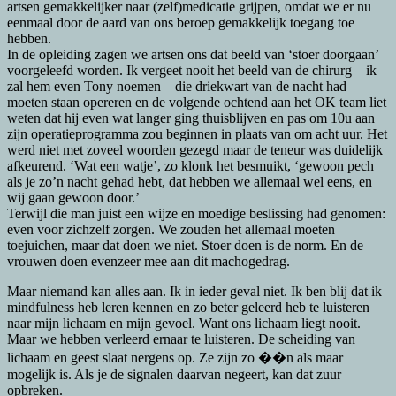
artsen gemakkelijker naar (zelf)medicatie grijpen, omdat we er nu
eenmaal door de aard van ons beroep gemakkelijk toegang toe
hebben.
In de opleiding zagen we artsen ons dat beeld van ‘stoer doorgaan’
voorgeleefd worden. Ik vergeet nooit het beeld van de chirurg – ik
zal hem even Tony noemen – die driekwart van de nacht had
moeten staan opereren en de volgende ochtend aan het OK team liet
weten dat hij even wat langer ging thuisblijven en pas om 10u aan
zijn operatieprogramma zou beginnen in plaats van om acht uur. Het
werd niet met zoveel woorden gezegd maar de teneur was duidelijk
afkeurend. ‘Wat een watje’, zo klonk het besmuikt, ‘gewoon pech
als je zo’n nacht gehad hebt, dat hebben we allemaal wel eens, en
wij gaan gewoon door.’
Terwijl die man juist een wijze en moedige beslissing had genomen:
even voor zichzelf zorgen. We zouden het allemaal moeten
toejuichen, maar dat doen we niet. Stoer doen is de norm. En de
vrouwen doen evenzeer mee aan dit machogedrag.
Maar niemand kan alles aan. Ik in ieder geval niet. Ik ben blij dat ik
mindfulness heb leren kennen en zo beter geleerd heb te luisteren
naar mijn lichaam en mijn gevoel. Want ons lichaam liegt nooit.
Maar we hebben verleerd ernaar te luisteren. De scheiding van
lichaam en geest slaat nergens op. Ze zijn zo ��n als maar
mogelijk is. Als je de signalen daarvan negeert, kan dat zuur
opbreken.