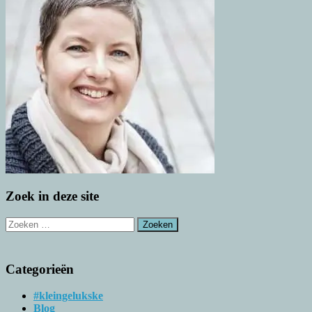
Zoek in deze site
Zoeken
naar:
Categorieën
#kleingelukske
Blog