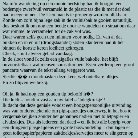
Na m’n wandeling op een mooie herfstdag had ik hooguit een
bodempje zwerfvuil verzameld in de plastic tas die ik met dat doel
had meegenomen. De Liereman is te proper geworden blijkbaar…
Zonde om zo’n bijna lege zak in de vuilnisbak te gooien natuurlijk,
dus besloot ik om nog een beetje door te wandelen op straat om daar
wat rommel te verzamelen tot de zak vol was.
Daar waren zelfs geen tien minuten voor nodig. En van al dat
bukken en in en uit (droogstaande!) sloten klauteren had ik het
binnen de kortste keren loeiheet gekregen.
Check, sport alweer gehad vandaag.
In de sloot vond ik zelfs een gigafles vuile bakolie, het blijft
onvoorstelbaar wat mensen soms dumpen. Even verderop een groot
pancarte waarvan de tekst allang weggerot was.
Slechts ��n mondmasker deze keer, wel ontelbare blikjes.
En zo blijven we bezig.
Oh ja, ik had nog een gouden tip beloofd h�?
Die luidt – houdt u vast aan uw tafel – ‘inlegkruisje’!
Ik dacht dat deze geniale vondst een hoogstpersoonlijke uitvinding
was van ondergetekende om pipi-pauzetjes onderweg in het bos te
vergemakkelijken zonder het gehannes nadien met toiletpapier en
afvalzakjes. Dus als iedereen dat deed – en ik heb alle begrip voor
een dringend plasje tijdens een grote boswandeling – dan lagen er
geen toiletpapier/papieren zakdoekjes/servetjes meer te slingeren op