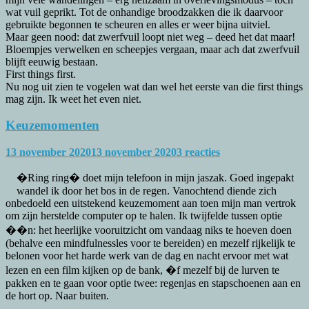
wat vuil geprikt. Tot de onhandige broodzakken die ik daarvoor
gebruikte begonnen te scheuren en alles er weer bijna uitviel.
Maar geen nood: dat zwerfvuil loopt niet weg – deed het dat maar!
Bloempjes verwelken en scheepjes vergaan, maar ach dat zwerfvuil
blijft eeuwig bestaan.
First things first.
Nu nog uit zien te vogelen wat dan wel het eerste van die first things
mag zijn. Ik weet het even niet.
Keuzemomenten
13 november 2020
13 november 2020
3 reacties
�Ring ring� doet mijn telefoon in mijn jaszak. Goed ingepakt
wandel ik door het bos in de regen. Vanochtend diende zich
onbedoeld een uitstekend keuzemoment aan toen mijn man vertrok
om zijn herstelde computer op te halen. Ik twijfelde tussen optie
��n: het heerlijke vooruitzicht om vandaag niks te hoeven doen
(behalve een mindfulnessles voor te bereiden) en mezelf rijkelijk te
belonen voor het harde werk van de dag en nacht ervoor met wat
lezen en een film kijken op de bank, �f mezelf bij de lurven te
pakken en te gaan voor optie twee: regenjas en stapschoenen aan en
de hort op. Naar buiten.