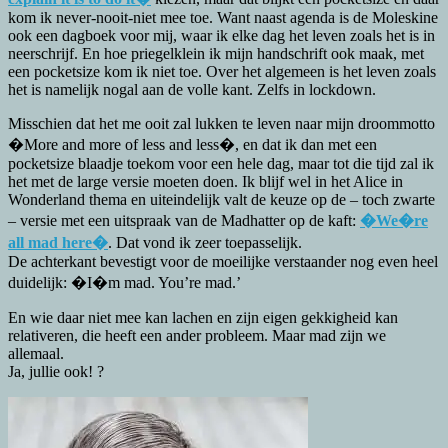
kom ik never-nooit-niet mee toe. Want naast agenda is de Moleskine
ook een dagboek voor mij, waar ik elke dag het leven zoals het is in
neerschrijf. En hoe priegelklein ik mijn handschrift ook maak, met
een pocketsize kom ik niet toe. Over het algemeen is het leven zoals
het is namelijk nogal aan de volle kant. Zelfs in lockdown.
Misschien dat het me ooit zal lukken te leven naar mijn droommotto
�More and more of less and less�, en dat ik dan met een
pocketsize blaadje toekom voor een hele dag, maar tot die tijd zal ik
het met de large versie moeten doen. Ik blijf wel in het Alice in
Wonderland thema en uiteindelijk valt de keuze op de – toch zwarte
– versie met een uitspraak van de Madhatter op de kaft:
�We�re
all mad here�
. Dat vond ik zeer toepasselijk.
De achterkant bevestigt voor de moeilijke verstaander nog even heel
duidelijk: �I�m mad. You’re mad.’
En wie daar niet mee kan lachen en zijn eigen gekkigheid kan
relativeren, die heeft een ander probleem. Maar mad zijn we
allemaal.
Ja, jullie ook! ?