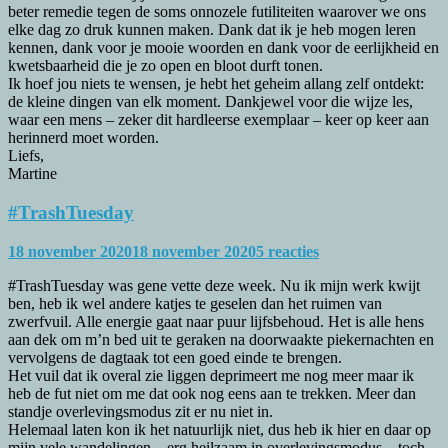
beter remedie tegen de soms onnozele futiliteiten waarover we ons
elke dag zo druk kunnen maken. Dank dat ik je heb mogen leren
kennen, dank voor je mooie woorden en dank voor de eerlijkheid en
kwetsbaarheid die je zo open en bloot durft tonen.
Ik hoef jou niets te wensen, je hebt het geheim allang zelf ontdekt:
de kleine dingen van elk moment. Dankjewel voor die wijze les,
waar een mens – zeker dit hardleerse exemplaar – keer op keer aan
herinnerd moet worden.
Liefs,
Martine
#TrashTuesday
18 november 2020
18 november 2020
5 reacties
#TrashTuesday was gene vette deze week. Nu ik mijn werk kwijt
ben, heb ik wel andere katjes te geselen dan het ruimen van
zwerfvuil. Alle energie gaat naar puur lijfsbehoud. Het is alle hens
aan dek om m’n bed uit te geraken na doorwaakte piekernachten en
vervolgens de dagtaak tot een goed einde te brengen.
Het vuil dat ik overal zie liggen deprimeert me nog meer maar ik
heb de fut niet om me dat ook nog eens aan te trekken. Meer dan
standje overlevingsmodus zit er nu niet in.
Helemaal laten kon ik het natuurlijk niet, dus heb ik hier en daar op
mijn vele wandelingen – erg heilzaam in overlevingsmodus – toch