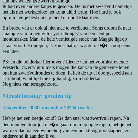
aan ons wekelijks zwerfvuil-blogje.
Ik had even andere katjes te geselen. Het is met zwerfvuil namelijk
net als met werkgedoe: het komt altijd terug. Hoe hard je ook
opruimt en je best doet, je bent er nooit klaar mee.
En brood valt er ook al niet mee te verdienen. Soms droom ik naar
analogie van ‘a penny for your thougts’ van een cent per
mondmasker. Man, de hele vernietigde stock van Maggie ligt op
straat voor het oprapen, ik zou schatrijk worden. D�t is nog eens
een idee.
PS: en die bolderkar hierboven? Ideetje van het vooruitstrevende
Westerlo: zwerfvuilruimers mogen die kar van de gemeente lenen
om hun zwerfvuilrondes te doen. Ik heb de tip al doorgespeeld aan
Turnhout, want lijkt me erg handig, zo’n bolderkar.
Nog niets van teruggehoord.
#TrashTuesday: gouden tip
3 november 2020
2 november 2020
4 reacties
Heb je het een beetje koud? Ga dan snel wat zwerfvuil rapen. Na
tien minuten door je knie�n gaan om troep op te rapen, heb je het
warmer dan na een wandeling van een uur stevig doorstappen, zo
ondervond ik aan den lijve.