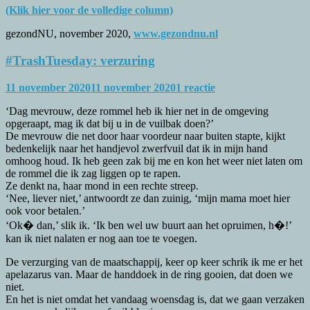
(Klik hier voor de volledige column)
gezondNU, november 2020,
www.gezondnu.nl
#TrashTuesday: verzuring
11 november 2020
11 november 2020
1 reactie
‘Dag mevrouw, deze rommel heb ik hier net in de omgeving
opgeraapt, mag ik dat bij u in de vuilbak doen?’
De mevrouw die net door haar voordeur naar buiten stapte, kijkt
bedenkelijk naar het handjevol zwerfvuil dat ik in mijn hand
omhoog houd. Ik heb geen zak bij me en kon het weer niet laten om
de rommel die ik zag liggen op te rapen.
Ze denkt na, haar mond in een rechte streep.
‘Nee, liever niet,’ antwoordt ze dan zuinig, ‘mijn mama moet hier
ook voor betalen.’
‘Ok� dan,’ slik ik. ‘Ik ben wel uw buurt aan het opruimen, h�!’
kan ik niet nalaten er nog aan toe te voegen.
De verzurging van de maatschappij, keer op keer schrik ik me er het
apelazarus van. Maar de handdoek in de ring gooien, dat doen we
niet.
En het is niet omdat het vandaag woensdag is, dat we gaan verzaken