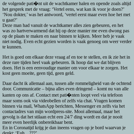
de volgende pati�nt uit de wachtkamer halen en opende zoals altijd
het gesprek met de vraag: ‘Vertel eens, wat kan ik voor je doen?’
‘Nou dokter,’ was het antwoord, ‘vertel eerst maar even hoe het met
u gaat?’
Deze man had vanuit de wachtkamer alles zien gebeuren, en het
was zo hartverwarmend dat hij op deze manier me even dwong pas
op de plaats te maken en naar binnen te kijken. Meer heb je vaak
niet nodig. Even echt gezien worden is vaak genoeg om weer verder
te kunnen.
Het is goed om elkaar deze vraag af en toe te stellen, en ik zie het in
deze rare tijden heel vaak gebeuren. Ik hoop dat we dat blijven
doen. Het is een eenvoudige manier om voor elkaar te zorgen. Het
kost geen moeite, geen tijd, geen geld.
Daar dacht ik allemaal aan, tussen alle rommeligheid van de ochtend
door. Communicatie – bijna alles even dringend – komt nu van alle
kanten op ons af. Contact met pati�nten loopt veel via telefoon
maar soms ook via videobellen of zelfs via chat. Vragen komen
binnen via mail, WhatsApp berichten, Messenger en zelfs via het
contactadres van mijn wordpress-site. Mooi allemaal, maar het
gevolg is dat het stilaan echt een 24/7 ding wordt en dat je nooit
meer even heerlijk onbereikbaar bent.
En in Coronatijd krijg je dan ineens vragen op je bord waarvan je
denkt: ‘Euh…???’