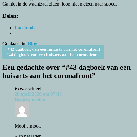
Ga niet in de wachtzaal zitten, loop niet meteen naar spoed.
Delen:
Facebook
Geplaatst in:
Blog
Berichtnavigatie
#42 dagboek van een huisarts aan het coronafront
#44 dagboek van een huisarts aan het coronafront
Een gedachte over “
#43 dagboek van een
huisarts aan het coronafront
”
KrisD
schreef:
28 april 2020 om 07:40
Beantwoorden
Mooi…mooi.
Aan het laden...