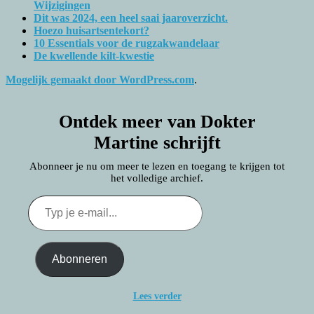
Wijzigingen
Dit was 2024, een heel saai jaaroverzicht.
Hoezo huisartsentekort?
10 Essentials voor de rugzakwandelaar
De kwellende kilt-kwestie
Mogelijk gemaakt door WordPress.com
.
Ontdek meer van Dokter
Martine schrijft
Abonneer je nu om meer te lezen en toegang te krijgen tot
het volledige archief.
Typ
je
e-
mail...
Abonneren
Lees verder