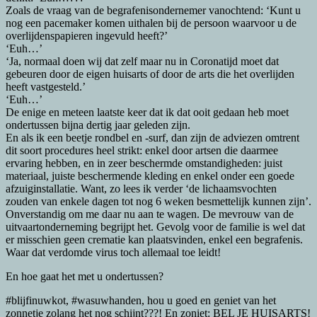
Zoals de vraag van de begrafenisondernemer vanochtend: ‘Kunt u
nog een pacemaker komen uithalen bij de persoon waarvoor u de
overlijdenspapieren ingevuld heeft?’
‘Euh…’
‘Ja, normaal doen wij dat zelf maar nu in Coronatijd moet dat
gebeuren door de eigen huisarts of door de arts die het overlijden
heeft vastgesteld.’
‘Euh…’
De enige en meteen laatste keer dat ik dat ooit gedaan heb moet
ondertussen bijna dertig jaar geleden zijn.
En als ik een beetje rondbel en -surf, dan zijn de adviezen omtrent
dit soort procedures heel strikt: enkel door artsen die daarmee
ervaring hebben, en in zeer beschermde omstandigheden: juist
materiaal, juiste beschermende kleding en enkel onder een goede
afzuiginstallatie. Want, zo lees ik verder ‘de lichaamsvochten
zouden van enkele dagen tot nog 6 weken besmettelijk kunnen zijn’.
Onverstandig om me daar nu aan te wagen. De mevrouw van de
uitvaartonderneming begrijpt het. Gevolg voor de familie is wel dat
er misschien geen crematie kan plaatsvinden, enkel een begrafenis.
Waar dat verdomde virus toch allemaal toe leidt!
En hoe gaat het met u ondertussen?
#blijfinuwkot, #wasuwhanden, hou u goed en geniet van het
zonnetje zolang het nog schijnt???! En zoniet: BEL JE HUISARTS!