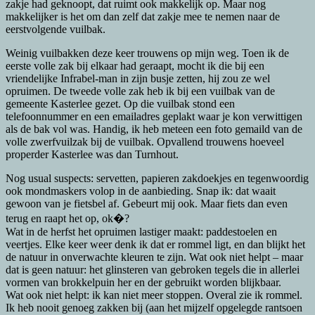
zakje had geknoopt, dat ruimt ook makkelijk op. Maar nog
makkelijker is het om dan zelf dat zakje mee te nemen naar de
eerstvolgende vuilbak.
Weinig vuilbakken deze keer trouwens op mijn weg. Toen ik de
eerste volle zak bij elkaar had geraapt, mocht ik die bij een
vriendelijke Infrabel-man in zijn busje zetten, hij zou ze wel
opruimen. De tweede volle zak heb ik bij een vuilbak van de
gemeente Kasterlee gezet. Op die vuilbak stond een
telefoonnummer en een emailadres geplakt waar je kon verwittigen
als de bak vol was. Handig, ik heb meteen een foto gemaild van de
volle zwerfvuilzak bij de vuilbak. Opvallend trouwens hoeveel
properder Kasterlee was dan Turnhout.
Nog usual suspects: servetten, papieren zakdoekjes en tegenwoordig
ook mondmaskers volop in de aanbieding. Snap ik: dat waait
gewoon van je fietsbel af. Gebeurt mij ook. Maar fiets dan even
terug en raapt het op, ok�?
Wat in de herfst het opruimen lastiger maakt: paddestoelen en
veertjes. Elke keer weer denk ik dat er rommel ligt, en dan blijkt het
de natuur in onverwachte kleuren te zijn. Wat ook niet helpt – maar
dat is geen natuur: het glinsteren van gebroken tegels die in allerlei
vormen van brokkelpuin her en der gebruikt worden blijkbaar.
Wat ook niet helpt: ik kan niet meer stoppen. Overal zie ik rommel.
Ik heb nooit genoeg zakken bij (aan het mijzelf opgelegde rantsoen