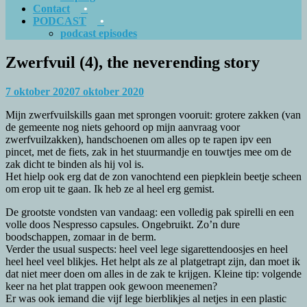
Contact
PODCAST
podcast episodes
Zwerfvuil (4), the neverending story
7 oktober 2020
7 oktober 2020
Mijn zwerfvuilskills gaan met sprongen vooruit: grotere zakken (van
de gemeente nog niets gehoord op mijn aanvraag voor
zwerfvuilzakken), handschoenen om alles op te rapen ipv een
pincet, met de fiets, zak in het stuurmandje en touwtjes mee om de
zak dicht te binden als hij vol is.
Het hielp ook erg dat de zon vanochtend een piepklein beetje scheen
om erop uit te gaan. Ik heb ze al heel erg gemist.
De grootste vondsten van vandaag: een volledig pak spirelli en een
volle doos Nespresso capsules. Ongebruikt. Zo’n dure
boodschappen, zomaar in de berm.
Verder the usual suspects: heel veel lege sigarettendoosjes en heel
heel heel veel blikjes. Het helpt als ze al platgetrapt zijn, dan moet ik
dat niet meer doen om alles in de zak te krijgen. Kleine tip: volgende
keer na het plat trappen ook gewoon meenemen?
Er was ook iemand die vijf lege bierblikjes al netjes in een plastic