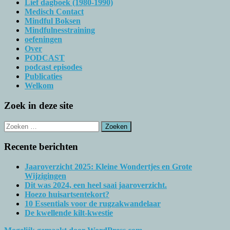
Lief dagboek (1980-1990)
Medisch Contact
Mindful Boksen
Mindfulnesstraining
oefeningen
Over
PODCAST
podcast episodes
Publicaties
Welkom
Zoek in deze site
Zoeken
naar:
Recente berichten
Jaaroverzicht 2025: Kleine Wondertjes en Grote
Wijzigingen
Dit was 2024, een heel saai jaaroverzicht.
Hoezo huisartsentekort?
10 Essentials voor de rugzakwandelaar
De kwellende kilt-kwestie