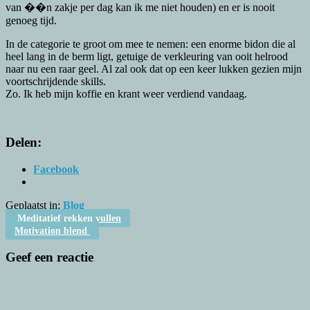
van ��n zakje per dag kan ik me niet houden) en er is nooit
genoeg tijd.
In de categorie te groot om mee te nemen: een enorme bidon die al
heel lang in de berm ligt, getuige de verkleuring van ooit helrood
naar nu een raar geel. Al zal ook dat op een keer lukken gezien mijn
voortschrijdende skills.
Zo. Ik heb mijn koffie en krant weer verdiend vandaag.
Delen:
Facebook
Geplaatst in:
Blog
Berichtnavigatie
Meditatief rekken vullen
Motivation blend
Geef een reactie